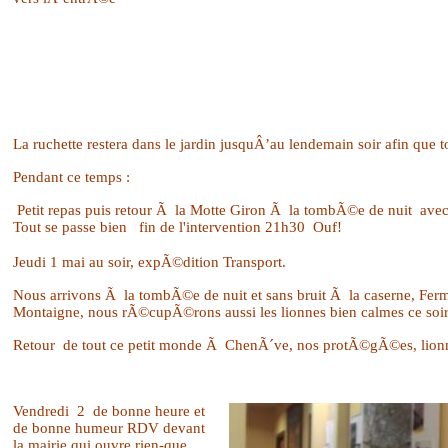
La ruchette restera dans le jardin jusquÂ’au lendemain soir afin que
Pendant ce temps :
Petit repas puis retour Ã la Motte Giron Ã la tombÃ©e de nuit
avec
Tout se passe bien
fin de l'intervention 21h30
Ouf!
Jeudi 1 mai au soir, expÃ©dition Transport.
Nous arrivons Ã la tombÃ©e de nuit et sans bruit Ã la caserne, Ferme
Montaigne, nous rÃ©cupÃ©rons aussi les lionnes bien calmes ce soi
Retour
de tout ce petit monde Ã ChenÃ´ve, nos protÃ©gÃ©es, lionnes
Vendredi
2
de bonne heure et
de bonne humeur RDV devant
la mairie qui ouvre rien-que