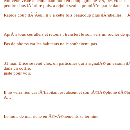
Nouvelle visite le lendemain midi en compagnie de VB,
les voisins
pendre dans lÂ’arbre puis, a rejoint seul la premiÃ¨re partie dans la r
Rapide coup dÂ’Âœil, il y a cette fois beaucoup plus dÂ’abeilles.
J
AprÃ¨s tous ces allers et retours : transfert le soir vers un rucher de q
Pas de photos car les habitants ne le souhaitent
pas.
31 mai, Brice se rend chez un particulier qui a signalÃ© un essaim dÂ
dans un coffre,
juste pour voir.
Il ne verra rien car lÂ’habitant est absent et son tÃ©lÃ©phone dÃ
Â…
Le mois de mai riche en Ã©vÃ©nements se termine.