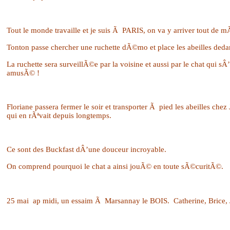
Tout le monde travaille et je suis Ã PARIS, on va y arriver tout de m
Tonton passe chercher une ruchette dÃ©mo et place les abeilles deda
La ruchette sera surveillÃ©e par la voisine et aussi par le chat qui sÂ’
amusÃ© !
Floriane passera fermer le soir et transporter Ã pied les abeilles che
qui en rÃªvait depuis longtemps.
Ce sont des Buckfast dÂ’une douceur incroyable.
On comprend pourquoi le chat a ainsi jouÃ© en toute sÃ©curitÃ©.
25 mai ap midi, un essaim Ã Marsannay le BOIS.
Catherine, Brice,