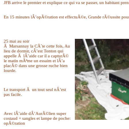
JFB arrive le premier et explique ce qui va se passer, un habitant pr
En 15 minutes lÂ’opÃ©ration est effectuÃ©e, Grande rÃ©ussite pour 
25 mai au soir
Ã Marsannay la CÃ´te cette fois, Au
lieu de dormir, cÂ’est Tonton qui
appelle Ã lÂ’aide car il a capturÃ©
le matin mÃªme un essaim et lÂ’a
placÃ© dans une grosse ruche bien
lourde.
Le transport Ã un tout seul nÂ’est
pas facile.
Avec lÂ’aide dÂ’AurÃ©lien super
costaud + sangles et lampe de poche:
opÃ©ration