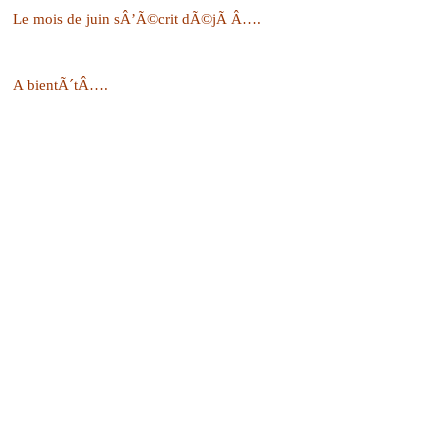
Le mois de juin sÂ’Ã©crit dÃ©jÃ Â….
A bientÃ´tÂ….