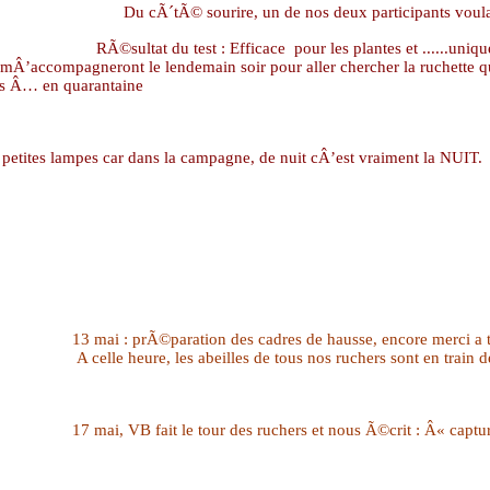
Du cÃ´tÃ© sourire, un de nos deux participants voul
RÃ©sultat du test : Efficace pour les plantes et ......uni
e mÂ’accompagneront le lendemain soir pour aller chercher la ruchette q
us Â… en quarantaine
s petites lampes car dans la campagne, de nuit cÂ’est vraiment la NUIT.
13 mai : prÃ©paration des cadres de hausse, encore merci a 
A celle heure, les abeilles de tous nos ruchers sont en train 
17 mai, VB fait le tour des ruchers et nous Ã©crit : Â« capt