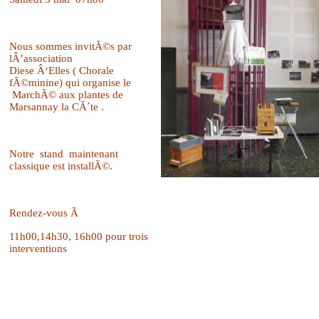
Nous sommes invitÃ©s par
lÂ’association
Diese Â‘Elles ( Chorale
fÃ©minine) qui organise le
MarchÃ© aux plantes de
Marsannay la CÃ´te .
Notre
stand
maintenant
classique est installÃ©.
Rendez-vous Ã
11h00,14h30, 16h00 pour trois
interventions