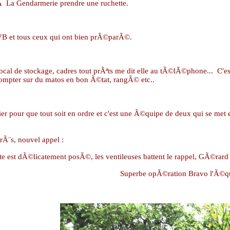
Ã La Gendarmerie prendre une ruchette.
B et tous ceux qui ont bien prÃ©parÃ©.
ocal de stockage, cadres tout prÃªts me dit elle au tÃ©lÃ©phone...
C'e
ompter sur du matos en bon Ã©tat, rangÃ© etc..
ier pour que tout soit en ordre et c'est une Ã©quipe de deux qui se met
Ã¨s, nouvel appel :
hette est dÃ©licatement posÃ©, les ventileuses battent le rappel, GÃ©ra
Superbe opÃ©ration Bravo l'Ã©qu