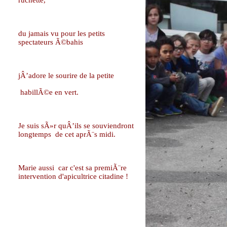
ruchette,
du jamais vu pour les petits
spectateurs Ã©bahis
jÂ’adore le sourire de la petite
habillÃ©e en vert.
Je suis sÃ»r quÂ’ils se souviendront
longtemps
de cet aprÃ¨s midi.
Marie aussi
car c'est sa premiÃ¨re
intervention d'apicultrice citadine !