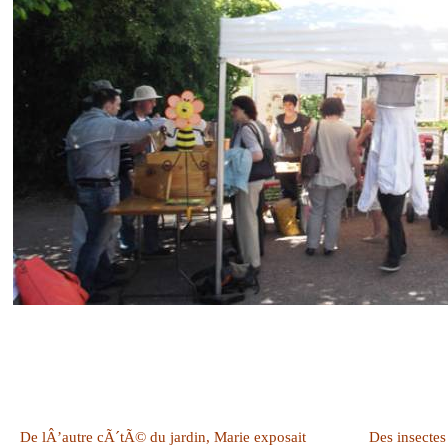
De lÂ’autre cÃ´tÃ© du jardin, Marie exposait
Des insectes