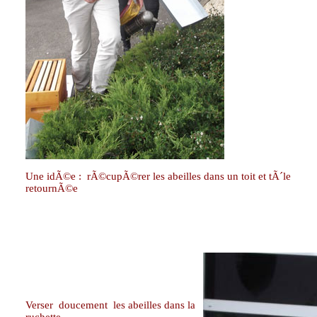
Une idÃ©e : rÃ©cupÃ©rer les abeilles dans un toit et tÃ´le
retournÃ©e
Verser
doucement les abeilles dans la