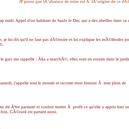
JP pense que lÂ’absence de reine est Ã lÂ’origine de ce dÃ©so
p midi: Appel d'un habitant de Saulx le Duc qui a des abeilles dans s
je lui dis qu'il ne faut pas dÃ©truire et lui explique les mÃ©thodes pour l
©.
le gars me rappelle : Ã§a a marchÃ©, elles sont en essaim dans le jardi
samedi, j'appelle tout le monde et raconte mon histoire Ã tout plein de
e dit Ãªtre partante et vouloir mettre Ã profit ce qu'elle a appris hier 
 loin, GÃ©rard est partant aussi.