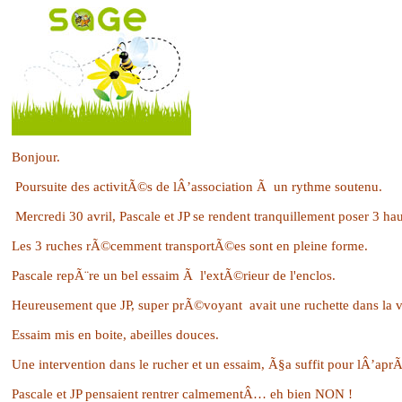
Bonjour.
Poursuite des activitÃ©s de lÂ’association Ã un rythme soutenu.
Mercredi 30 avril, Pascale et JP se rendent tranquillement poser 3 ha
Les 3 ruches rÃ©cemment transportÃ©es sont en pleine forme.
Pascale repÃ¨re un bel essaim Ã l'extÃ©rieur de l'enclos.
Heureusement que JP, super prÃ©voyant
avait une ruchette dans la v
Essaim mis en boite, abeilles douces.
Une intervention dans le rucher et un essaim, Ã§a suffit pour lÂ’aprÃ
Pascale et JP pensaient rentrer calmementÂ… eh bien NON !