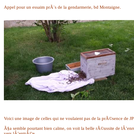
Appel pour un essaim prÃ¨s de la gendarmerie, bd Montaigne.
Voici une image de celles qui ne voulaient pas de la prÃ©sence de JP
Ã§a semble pourtant bien calme, on voit la belle rÃ©ussite de lÂ’en
vers lÂ’entrÃ©e